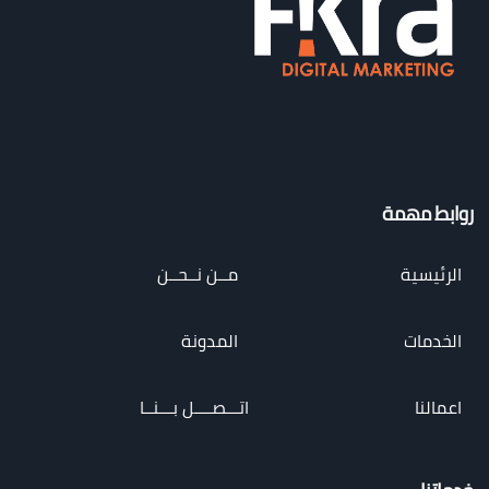
روابط مهمة
الرئيسية
مــن نــحــن
الخدمات
المدونة
اعمالنا
اتـــصــــل بـــنــا